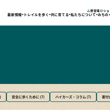
野営場
ショ
最新情報
トレイルを歩く
共に育てる
私たちについて
みちの
レイルを歩く
共に育てる
私たちについて
みちの
じめての方へ
寄付する
運営団体
トレイ
デルコース
ボランティアに参加
チームメンバー
三陸復
図・GPS
会員になる
事業報告
長距離
域の拠点施設
定款
エリア
レイルサポーターズ
4県2
クセス
トレイ
しみ方
)
安全に歩くために (7)
ハイカーズ・コラム (7)
寄付金