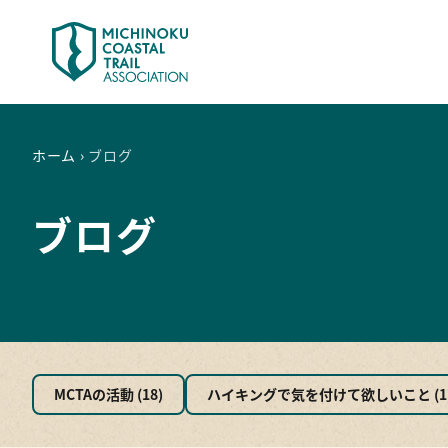
ホーム
›
ブログ
最新情報
ト
注意情報
は
お知らせ
モ
ブログ
今後のイベント
地
ブログ
地
ト
ア
楽
MCTAの活動 (18)
ハイキングで気を付けて欲しいこと (1