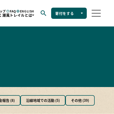
ップ
FAQ
ENGLISH
寄付をする
く潮風トレイルとは
野営場
ショップ
FAQ
お問い合せ
く潮風トレイルとは
ル憲章
興国立公園
自然歩道
の特色
9市町村
ルムービー
報告 (8)
沿線地域での活動 (5)
その他 (39)