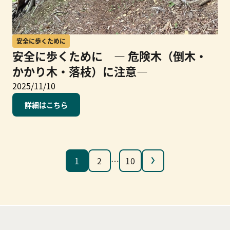
安全に歩くために
安全に歩くために ― 危険木（倒木・
かかり木・落枝）に注意―
2025/11/10
詳細はこちら
次へ
1
2
…
10