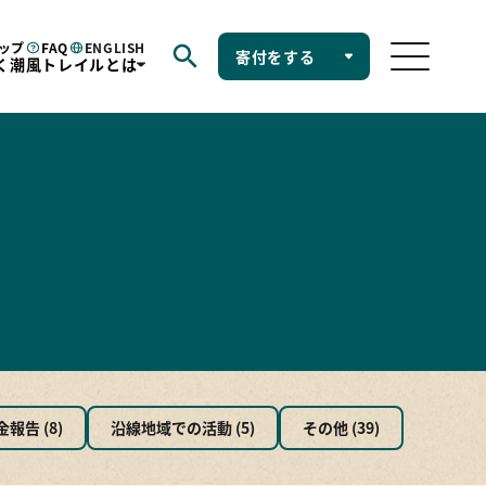
ップ
FAQ
ENGLISH
寄付をする
く潮風トレイルとは
野営場
ショップ
FAQ
お問い合せ
く潮風トレイルとは
ル憲章
興国立公園
自然歩道
の特色
9市町村
ルムービー
報告 (8)
沿線地域での活動 (5)
その他 (39)