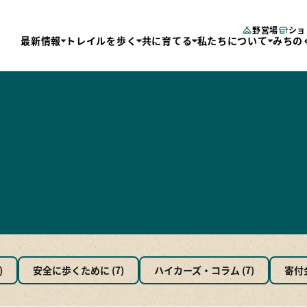
野営場
ショ
最新情報
トレイルを歩く
共に育てる
私たちについて
みちの
レイルを歩く
共に育てる
私たちについて
みちの
じめての方へ
寄付する
運営団体
トレイ
デルコース
ボランティアに参加
チームメンバー
三陸復
図・GPS
会員になる
事業報告
長距離
域の拠点施設
定款
エリア
レイルサポーターズ
4県2
クセス
トレイ
しみ方
)
安全に歩くために (7)
ハイカーズ・コラム (7)
寄付金