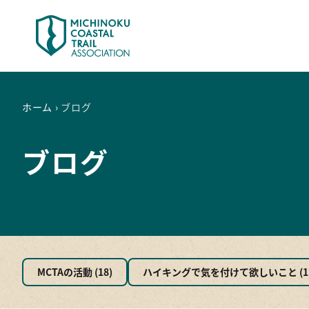
ホーム
›
ブログ
最新情報
ト
注意情報
は
お知らせ
モ
ブログ
今後のイベント
地
ブログ
地
ト
ア
楽
MCTAの活動 (18)
ハイキングで気を付けて欲しいこと (1