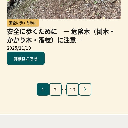
安全に歩くために
安全に歩くために ― 危険木（倒木・
かかり木・落枝）に注意―
2025/11/10
詳細はこちら
次へ
1
2
…
10