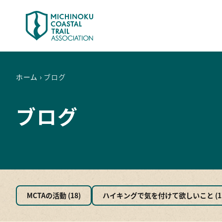
ホーム
›
ブログ
最新情報
ト
注意情報
は
お知らせ
モ
ブログ
今後のイベント
地
ブログ
地
ト
ア
楽
MCTAの活動 (18)
ハイキングで気を付けて欲しいこと (1