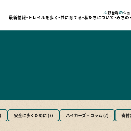
野営場
ショ
最新情報
トレイルを歩く
共に育てる
私たちについて
みちの
レイルを歩く
共に育てる
私たちについて
みちの
じめての方へ
寄付する
運営団体
トレイ
デルコース
ボランティアに参加
チームメンバー
三陸復
図・GPS
会員になる
事業報告
長距離
域の拠点施設
定款
エリア
レイルサポーターズ
4県2
クセス
トレイ
しみ方
)
安全に歩くために (7)
ハイカーズ・コラム (7)
寄付金