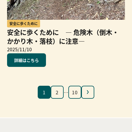
安全に歩くために
安全に歩くために ― 危険木（倒木・
かかり木・落枝）に注意―
2025/11/10
詳細はこちら
次へ
1
2
…
10