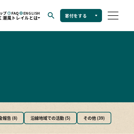
ップ
FAQ
ENGLISH
寄付をする
く潮風トレイルとは
野営場
ショップ
FAQ
お問い合せ
く潮風トレイルとは
ル憲章
興国立公園
自然歩道
の特色
9市町村
ルムービー
報告 (8)
沿線地域での活動 (5)
その他 (39)