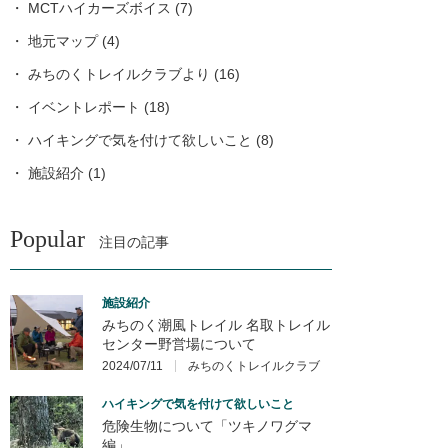
MCTハイカーズボイス
(7)
地元マップ
(4)
みちのくトレイルクラブより
(16)
イベントレポート
(18)
ハイキングで気を付けて欲しいこと
(8)
施設紹介
(1)
Popular
注目の記事
施設紹介
みちのく潮風トレイル 名取トレイル
センター野営場について
2024/07/11
みちのくトレイルクラブ
ハイキングで気を付けて欲しいこと
危険生物について「ツキノワグマ
編」