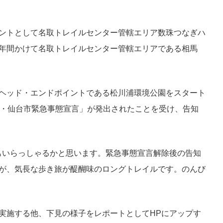
ベントとして名取トレイルセンター管轄エリア数珠つなぎハ
1年間かけて名取トレイルセンター管轄エリアである相馬
のヘッド・エンドポイントである松川浦環境公園をスタート
県・仙台市緊急事態宣言」が発出されたことを受け、告知
もいらっしゃるかと思います。緊急事態宣言解除後の告知
すが、気長な歩き旅が醍醐味のロングトレイルです。のんび
で実施する他、下見の様子をレポートとしてHPにアップす