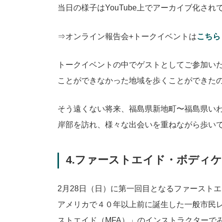
当日の様子はYouTube上でアーカイブ化さ
⇒オンライン報告会+トークイベントは
こちら
トークイベントの中でゲストとしてご参加いた
ことができなかった地域を歩くことができた
そう遠くない将来、福島県新地町〜福島県い
岸部を訪れ、様々な出会いを重ねながら歩い
4.ファーストエイド・ボディ
2月28日（日）に第一回目となるファースト
アメリカで４０年以上前に誕生した一般市民
ストエイド（MFA）」のインストラクターで