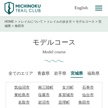
English
HOME
>
トレイルについて
>
トレイルの歩き方
>
モデルコース
>
宮
城県
>
角田市
モデルコース
Model course
全てのエリア
青森県
岩手県
宮城県
福島県
気仙沼市
南三陸町
女川町
石巻市
東松島市
塩竈市
多賀城市
仙台市
名取市
岩沼市
亘理町
角田市