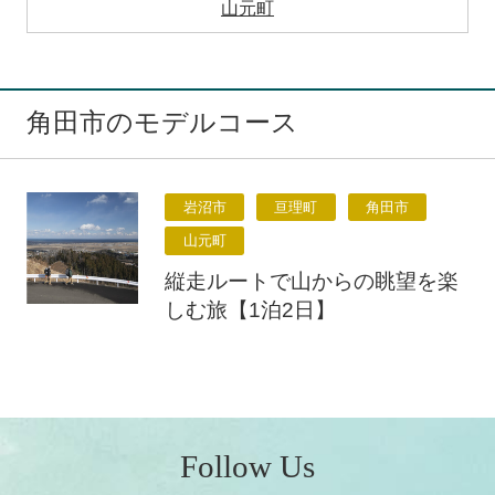
山元町
角田市のモデルコース
岩沼市
亘理町
角田市
山元町
縦走ルートで山からの眺望を楽
しむ旅【1泊2日】
Follow Us