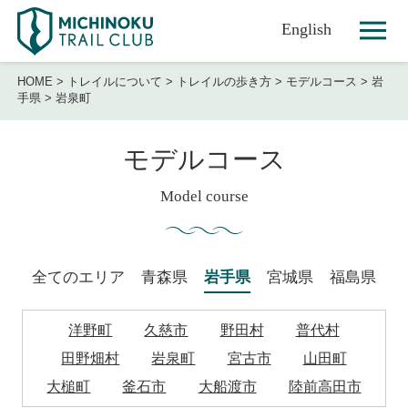
English
HOME
>
トレイルについて
>
トレイルの歩き方
>
モデルコース
>
岩
手県
>
岩泉町
モデルコース
Model course
全てのエリア
青森県
岩手県
宮城県
福島県
洋野町
久慈市
野田村
普代村
田野畑村
岩泉町
宮古市
山田町
大槌町
釜石市
大船渡市
陸前高田市