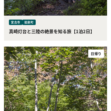
宮古市
岩泉町
真崎灯台と三陸の絶景を知る旅【1泊2日】
日帰り