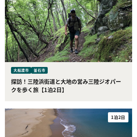
大船渡市
釜石市
探訪！三陸浜街道と大地の営み三陸ジオパー
クを歩く旅【1泊2日】
1泊2日