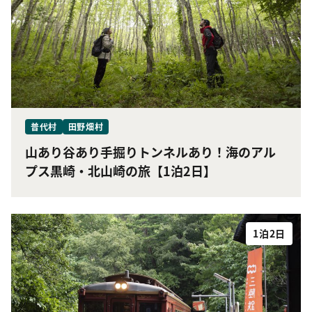
普代村
田野畑村
山あり谷あり手掘りトンネルあり！海のアル
プス黒崎・北山崎の旅【1泊2日】
1泊2日