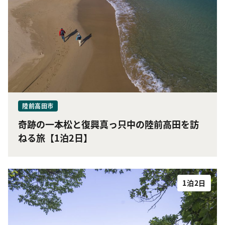
陸前高田市
奇跡の一本松と復興真っ只中の陸前高田を訪
ねる旅【1泊2日】
1泊2日