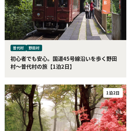
普代村
野田村
初心者でも安心。国道45号線沿いを歩く野田
村〜普代村の旅【1泊2日】
1泊2日