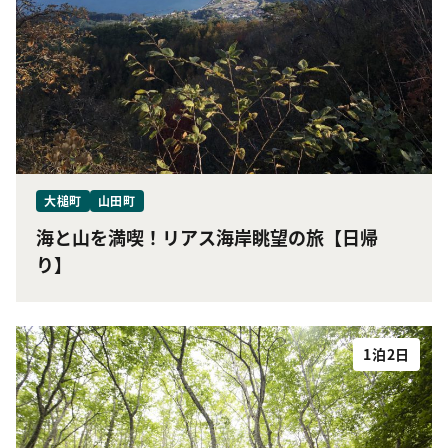
大槌町
山田町
海と山を満喫！リアス海岸眺望の旅【日帰
り】
1泊2日