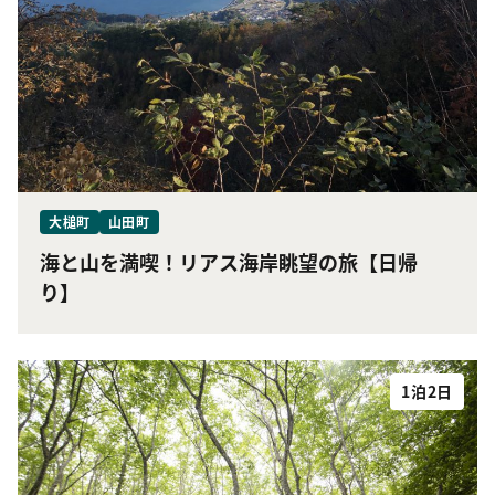
大槌町
山田町
海と山を満喫！リアス海岸眺望の旅【日帰
り】
1泊2日