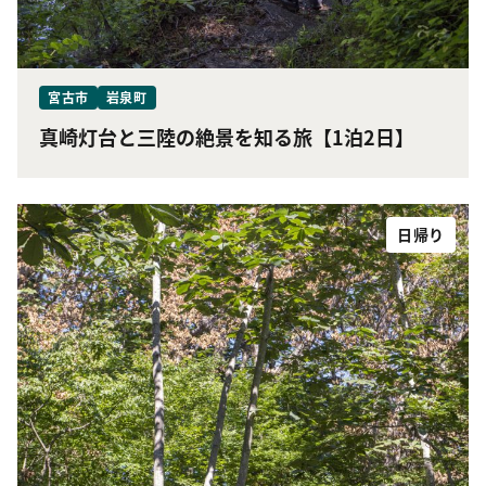
宮古市
岩泉町
真崎灯台と三陸の絶景を知る旅【1泊2日】
日帰り