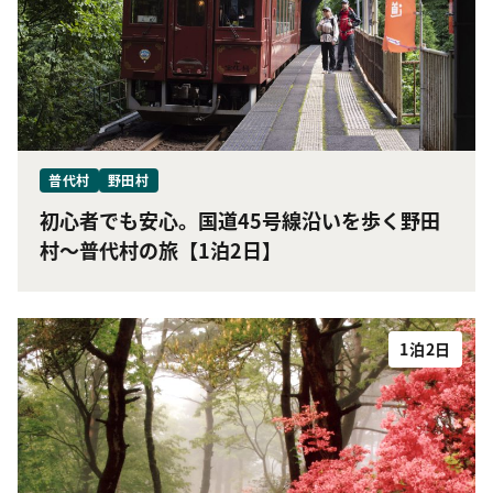
普代村
野田村
初心者でも安心。国道45号線沿いを歩く野田
村〜普代村の旅【1泊2日】
1泊2日