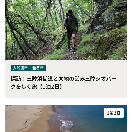
大船渡市
釜石市
探訪！三陸浜街道と大地の営み三陸ジオパー
クを歩く旅【1泊2日】
1泊2日