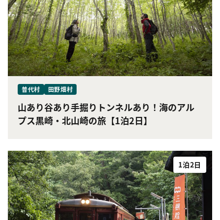
普代村
田野畑村
山あり谷あり手掘りトンネルあり！海のアル
プス黒崎・北山崎の旅【1泊2日】
1泊2日