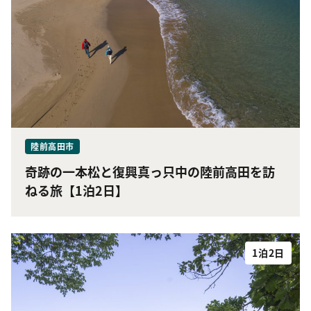
陸前高田市
奇跡の一本松と復興真っ只中の陸前高田を訪
ねる旅【1泊2日】
1泊2日