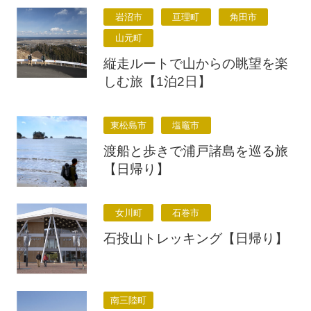
岩沼市
亘理町
角田市
山元町
縦走ルートで山からの眺望を楽
しむ旅【1泊2日】
東松島市
塩竈市
渡船と歩きで浦戸諸島を巡る旅
【日帰り】
女川町
石巻市
石投山トレッキング【日帰り】
南三陸町