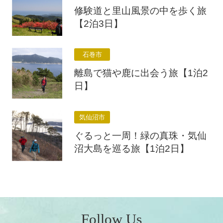
修験道と里山風景の中を歩く旅
【2泊3日】
石巻市
離島で猫や鹿に出会う旅【1泊2
日】
気仙沼市
ぐるっと一周！緑の真珠・気仙
沼大島を巡る旅【1泊2日】
Follow Us