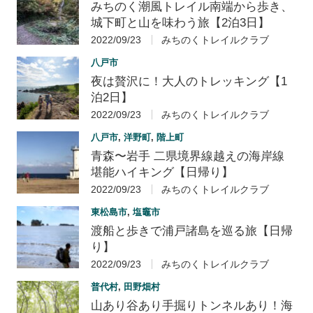
みちのく潮風トレイル南端から歩き、
城下町と山を味わう旅【2泊3日】
2022/09/23
みちのくトレイルクラブ
八戸市
夜は贅沢に！大人のトレッキング【1
泊2日】
2022/09/23
みちのくトレイルクラブ
八戸市
,
洋野町
,
階上町
青森〜岩手 二県境界線越えの海岸線
堪能ハイキング【日帰り】
2022/09/23
みちのくトレイルクラブ
東松島市
,
塩竈市
渡船と歩きで浦戸諸島を巡る旅【日帰
り】
2022/09/23
みちのくトレイルクラブ
普代村
,
田野畑村
山あり谷あり手掘りトンネルあり！海