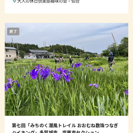
大人の休日倶楽部趣味の会・仙台
終了
第七回「みちのく潮風トレイル おおむね数珠つなぎ
ハイキング」多賀城市、塩竈市セクション