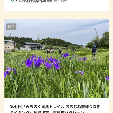
大人の休日倶楽部趣味の会・仙台
終了
第七回「みちのく潮風トレイル おおむね数珠つなぎ
ハイキング」多賀城市、塩竈市セクション