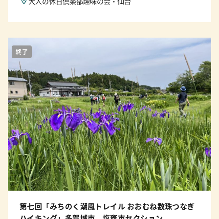
大人の休日倶楽部趣味の会・仙台
終了
第七回「みちのく潮風トレイル おおむね数珠つなぎ
ハイキング」多賀城市、塩竈市セクション