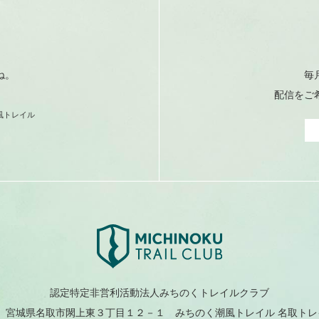
ね。
毎
配信をご
風トレイル
認定特定非営利活動法人みちのくトレイルクラブ
204 宮城県名取市閖上東３丁目１２－１
みちのく潮風トレイル 名取ト