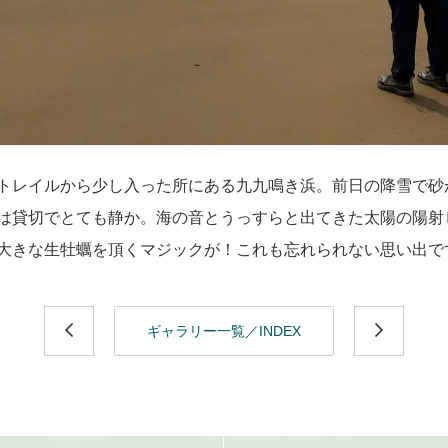
トレイルから少し入った所にある九九鳴き浜。前日の降雪で砂
は貸切でとても静か。海の音とうっすらと出てきた太陽の陽射
大きな生牡蠣を頂くマジックが！これも忘れられない思い出で
ギャラリー一覧／INDEX