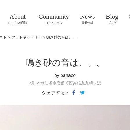
About
Community
News
Blog
トレイルの運営
コミュニティ
最新情報
ブログ
スト
>
フォトギャラリー
>
鳴き砂の音は、、、
鳴き砂の音は、、、
by panaco
2月
@気仙沼市唐桑町西舞根九九鳴き浜
シェアする：