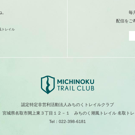
ね。
毎
配信をご
風トレイル
認定特定非営利活動法人みちのくトレイルクラブ
204 宮城県名取市閖上東３丁目１２－１
みちのく潮風トレイル 名取ト
Tel：022-398-6181