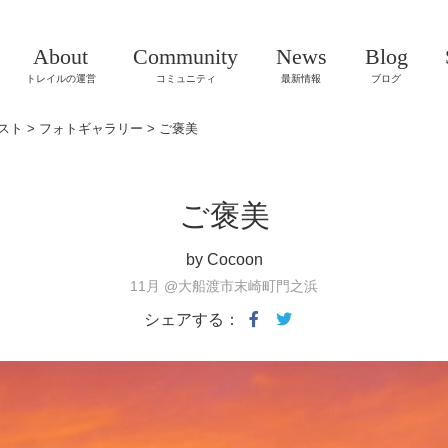
About
Community
News
Blog
トレイルの運営
コミュニティ
最新情報
ブログ
スト
>
フォトギャラリー
>
ご褒美
ご褒美
by Cocoon
11月
@大船渡市末崎町門之浜
シェアする：