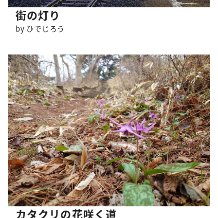
街の灯り
by ひでじろう
カタクリの花咲く道