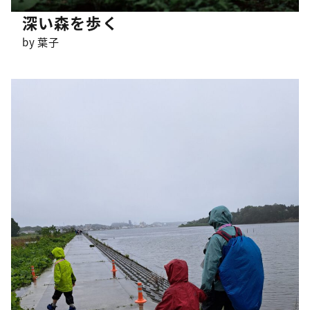
深い森を歩く
by 葉子