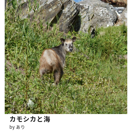
カモシカと海
by あり