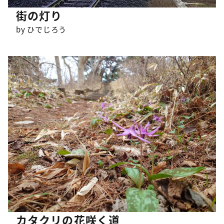
街の灯り
by ひでじろう
カタクリの花咲く道