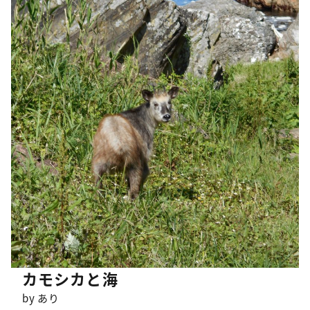
カモシカと海
by あり