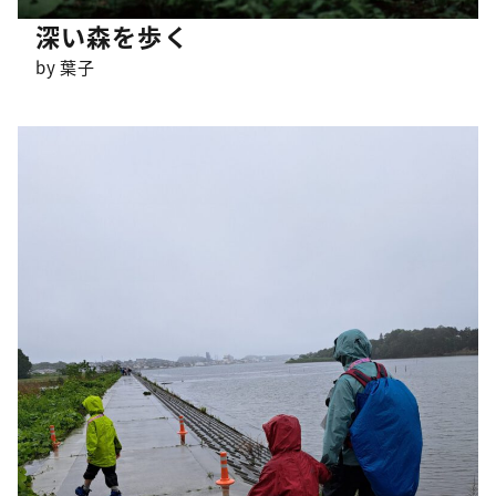
深い森を歩く
by 葉子