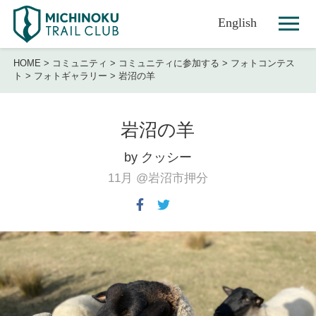
English
HOME
>
コミュニティ
>
コミュニティに参加する
>
フォトコンテス
ト
>
フォトギャラリー
>
岩沼の羊
岩沼の羊
by クッシー
11月
@岩沼市押分