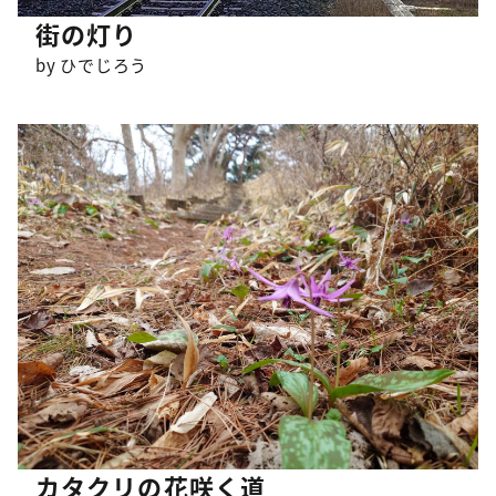
街の灯り
by ひでじろう
カタクリの花咲く道