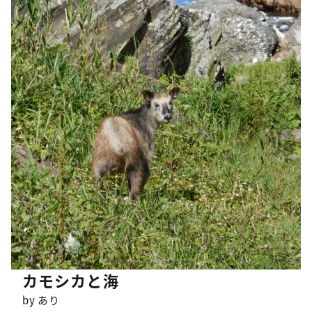
カモシカと海
by あり