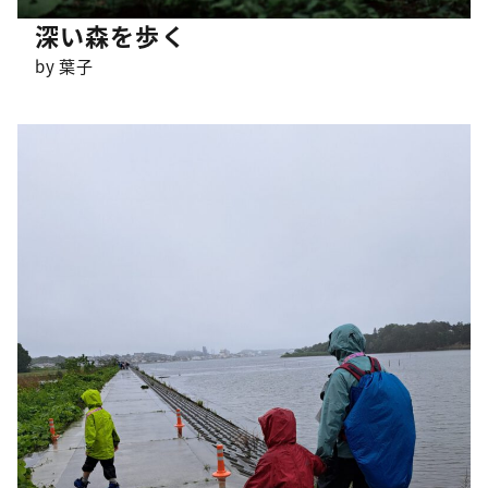
深い森を歩く
by 葉子