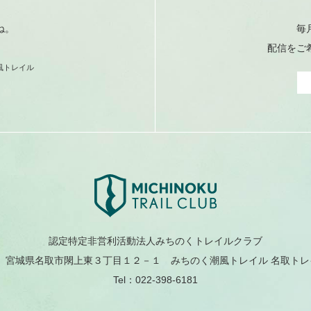
ね。
毎
配信をご
風トレイル
認定特定非営利活動法人みちのくトレイルクラブ
204 宮城県名取市閖上東３丁目１２－１
みちのく潮風トレイル 名取ト
Tel：022-398-6181