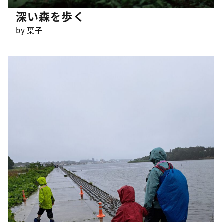
深い森を歩く
by 葉子