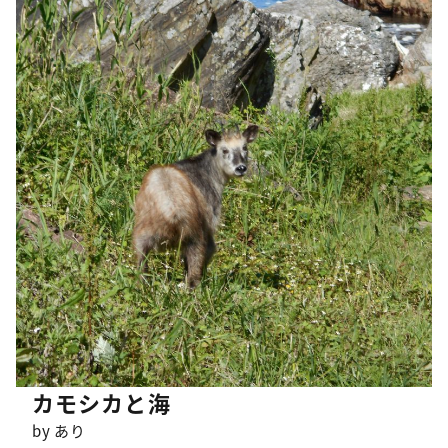
カモシカと海
by あり