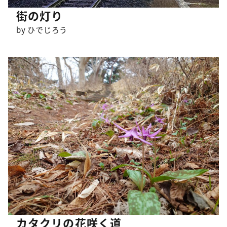
街の灯り
by ひでじろう
カタクリの花咲く道