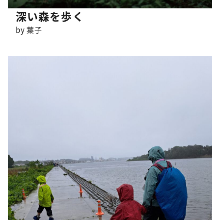
深い森を歩く
by 葉子