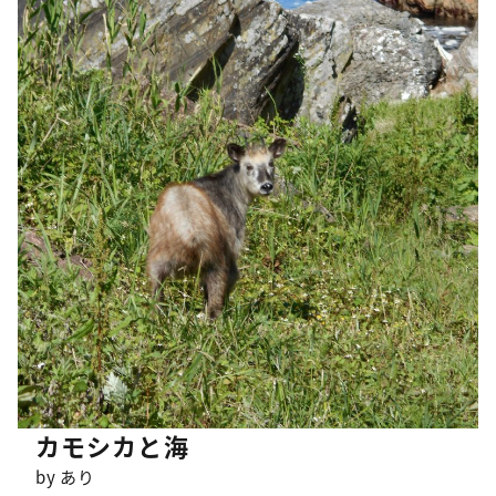
カモシカと海
by あり