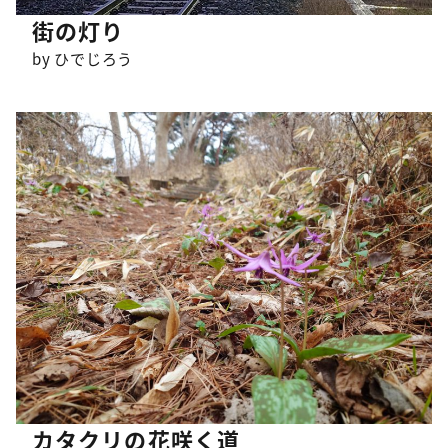
街の灯り
by ひでじろう
カタクリの花咲く道