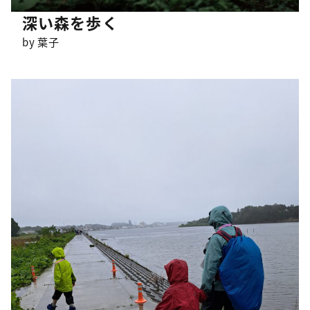
深い森を歩く
by 葉子