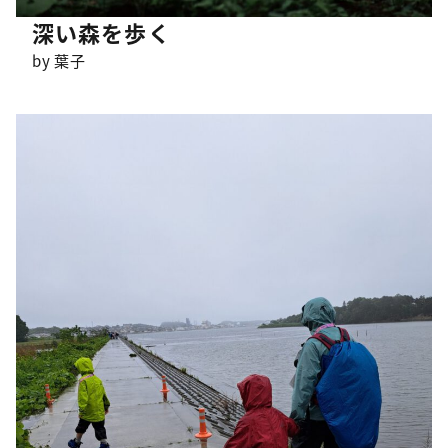
深い森を歩く
by 葉子