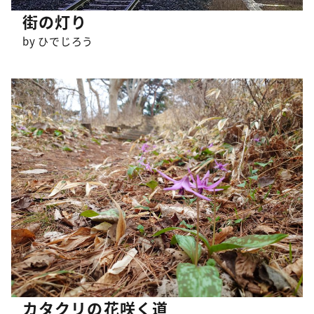
街の灯り
by ひでじろう
カタクリの花咲く道