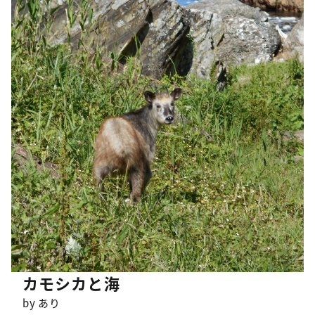
カモシカと海
by あり