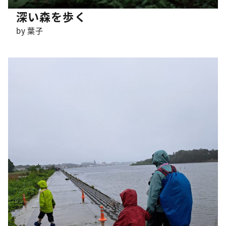
深い森を歩く
by 葉子