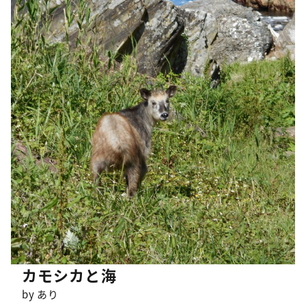
カモシカと海
by あり