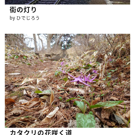
街の灯り
by ひでじろう
カタクリの花咲く道