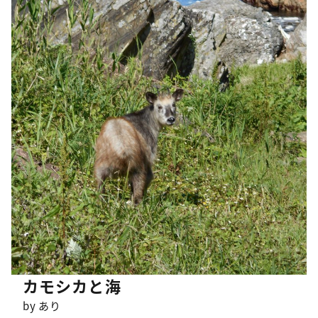
カモシカと海
by あり