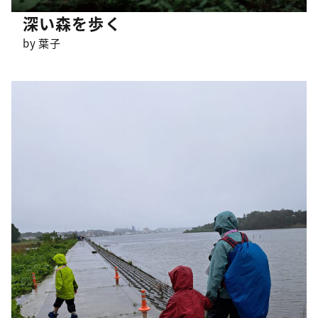
深い森を歩く
by 葉子