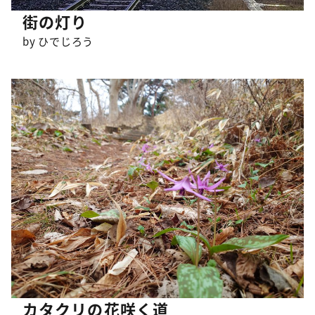
街の灯り
by ひでじろう
カタクリの花咲く道